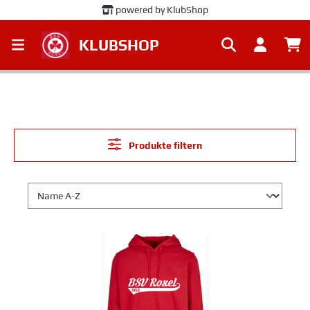
powered by KlubShop
alt springen
KLUBSHOP
Produkte filtern